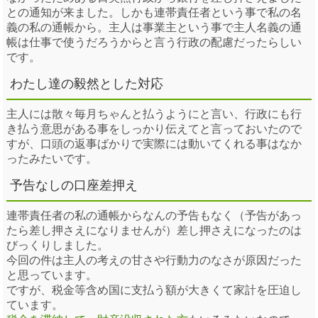
との通知が来ました。しかも連帯責任者という事で私の名
義の私の通帳から。主人は事業主という事で主人名義の通
帳は仕事で使うだろうからと言う行政の配慮だったらしい
です。
わたし達の毅然とした対応
主人には散々毎月ちゃんと払うようにと言い、行政にも行
き払う意思がある事をしっかり伝えてと言っておいたので
すが、口頭の返事ばかりで実際には動いてくれる事はなか
ったみたいです。
予告なしの口座差押え
連帯責任者の私の通帳からなんの予告もなく（予告があっ
たら差し押さえになりませんが）差し押さえになったのは
びっくりしました。
今回の件は主人の考えの甘さや行動力のなさが原因だった
と思っています。
ですが、税金等含め国に支払う額が大きくて家計を圧迫し
ています。