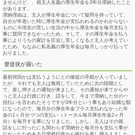
ませんけど、、税主人名義の厚生年金を3年分滞納したこと
があります。
滞納理由は、主人が厚生年金について疑問を持っていて、
自分が年老いた時に厚生年金が支払われるのかわからない
ものに今現在の苦しい生活の中から厚生年金を毎月支払う
事に賛同できなかったため。そして、その厚生年金を払う
事によりうちの家計を圧迫し苦しくなると主人が考えてい
たため。ちなみに私名義の厚生年金は毎月しっかり払って
おりました。
督促状が届いた
最初何回かは支払うようにとの催促の手紙が入っていまし
たが、それでも主人は無視していたために次の段階とし
て、差し押さえの通知が来ました。その通知が来てからや
っと主人は行政に行き、話をして、今まで滞納した分の一
括払いを言われたそうですが3年分という事もあり結構な額
になったので、毎月分の厚生年金プラス支払わなかった年
金の1ヶ月分づつの支払い（トータル毎月厚生年金2ヶ月
分）を毎月する事になりました。しかし、主人はその後、
話をしに行ったにも関わらず滞納分と毎月分を支払う事が
なかったためある日突然行政から銀行を差し押さえました